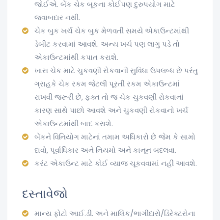
જોઈએ. બેંક ચેક બૂકના કોઈપણ દુરુપયોગ માટે
જવાબદાર નથી.
ચેક બુક ખર્ચ ચેક બુક મેળવતી સમયે એકાઉન્ટમાંથી
ડેબીટ કરવામાં આવશે. અન્ય ખર્ચ પણ લાગુ પડે તો
એકાઉન્ટમાંથી કપાત કરાશે.
ખાસ ચેક માટે ચુકવણી રોકવાની સુવિધા ઉપલબ્ધ છે પરંતુ
ગ્રાહકે ચેક રકમ જેટલી પૂરતી રકમ એકાઉન્ટમાં
રાખવી જરૂરી છે, ફક્ત તો જ ચેક ચુકવણી રોકવાનાં
કારણ સાથે પાછો આવશે અને ચુકવણી રોકવાનો ખર્ચ
એકાઉન્ટમાંથી બાદ કરાશે.
બેંકને વિનિયોગ માટેનાં તમામ અધિકારો છે જેમ કે સામો
દાવો, પૂર્વાધિકાર અને નિયમો અને કાનૂન બદલવા.
કરંટ એકાઉન્ટ માટે કોઈ વ્યાજ ચૂકવવામાં નહીં આવશે.
દસ્તાવેજો
માન્ય ફોટો આઈ.ડી. અને માલિક/ભાગીદારો/ડિરેક્ટરોના