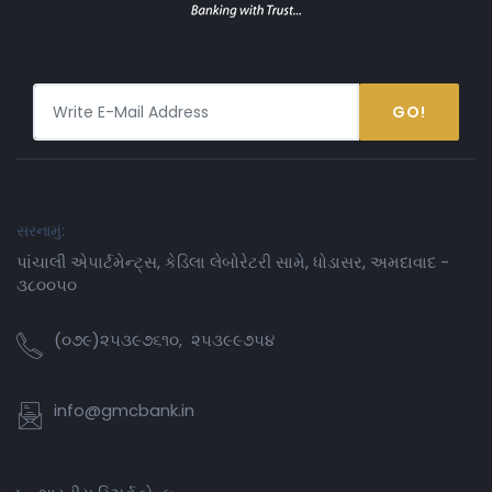
GO!
સરનામું:
પાંચાલી એપાર્ટમેન્ટ્સ, કેડિલા લેબોરેટરી સામે, ધોડાસર, અમદાવાદ -
૩૮૦૦૫૦
(૦૭૯)૨૫૩૯૭૬૧૦, ૨૫૩૯૯૭૫૪
info@gmcbank.in