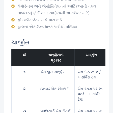
મેમોરેન્ડમ અને એસોસિયેશનનાં આર્ટિકલ્સની નકલ
તાજેતરનું ફોર્મ નંબર ૩૨(કંપની એકાઉન્ટ માટે)
ફોરવર્ડીંગ લેટર સાથે પાન કાર્ડ
હાલનાં એકાઉન્ટ ધારક પાસેથી પરિચય
ચાર્જીસ
#
ચાર્જીસનાં
ચાર્જીસ
પ્રકાર
૧
ચેક બુક ચાર્જીસ
ચેક દીઠ રૂ. ૨ /-
+ સર્વિસ ટેક્ષ
૨
ઇનવર્ડ ચેક રીટર્ન *
ચેક રકમ પર રૂ.
૫૦/ – + સર્વિસ
ટેક્ષ
૩
આઉટવર્ડ ચેક રીટર્ન
ચેક રકમ પર રૂ.