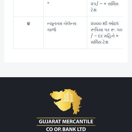
*
૨૫/ – + સર્વિસ
ટેક્ષ
૪
ન્યૂનતમ બેલેન્સ
૨૦૦૦ થી ઓછાં
ચાર્જ
રૂપિયા પર રૂ. ૫૦
/ – દર મહિને +
સર્વિસ ટેક્ષ