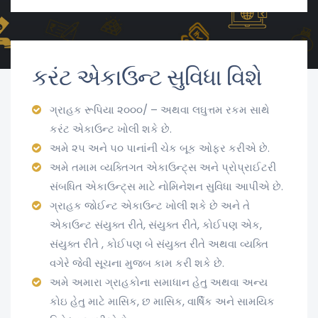
કરંટ એકાઉન્ટ સુવિધા વિશે
ગ્રાહક રૂપિયા ૨૦૦૦/ – અથવા લઘુત્તમ રકમ સાથે
કરંટ એકાઉન્ટ ખોલી શકે છે.
અમે ૨૫ અને ૫૦ પાનાંની ચેક બૂક ઓફર કરીએ છે.
અમે તમામ વ્યક્તિગત એકાઉન્ટ્સ અને પ્રોપ્રાઈટરી
સંબધિત એકાઉન્ટ્સ માટે નોમિનેશન સુવિધા આપીએ છે.
ગ્રાહક જોઈન્ટ એકાઉન્ટ ખોલી શકે છે અને તે
એકાઉન્ટ સંયુક્ત રીતે, સંયુક્ત રીતે, કોઈપણ એક,
સંયુક્ત રીતે , કોઈપણ બે સંયુક્ત રીતે અથવા વ્યક્તિ
વગેરે જેવી સૂચના મુજબ કામ કરી શકે છે.
અમે અમારા ગ્રાહકોના સમાધાન હેતુ અથવા અન્ય
કોઇ હેતુ માટે માસિક, છ માસિક, વાર્ષિક અને સામયિક