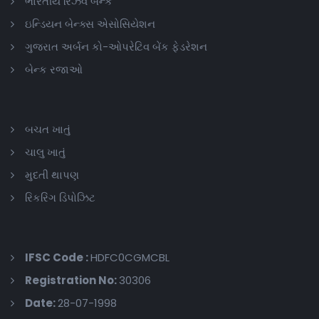
ભારતીય રિઝર્વ બેન્ક
ઇન્ડિયન બેન્ક્સ એસોસિયેશન
ગુજરાત અર્બન કો-ઓપરેટિવ બેંક ફેડરેશન
બેન્ક રજાઓ
બચત ખાતું
ચાલુ ખાતું
મુદતી થાપણ
રિકરિંગ ડિપોઝિટ
IFSC Code :
HDFC0CGMCBL
Registration No:
30306
Date:
28-07-1998