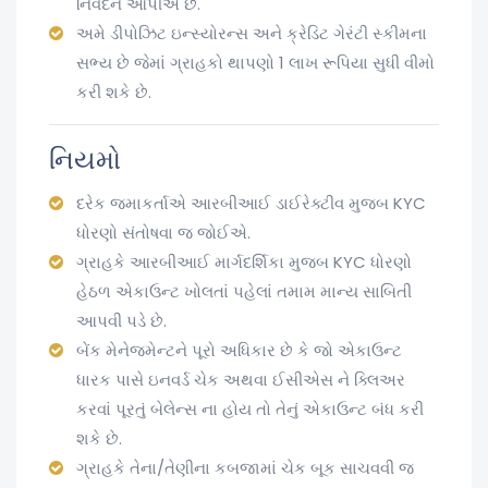
નિવેદન આપીએ છે.
અમે ડીપોઝિટ ઇન્સ્યોરન્સ અને ક્રેડિટ ગેરંટી સ્કીમના
સભ્ય છે જેમાં ગ્રાહકો થાપણો 1 લાખ રૂપિયા સુધી વીમો
કરી શકે છે.
નિયમો
દરેક જમાકર્તાએ આરબીઆઈ ડાઈરેક્ટીવ મુજબ KYC
ધોરણો સંતોષવા જ જોઈએ.
ગ્રાહકે આરબીઆઈ માર્ગદર્શિકા મુજબ KYC ધોરણો
હેઠળ એકાઉન્ટ ખોલતાં પહેલાં તમામ માન્ય સાબિતી
આપવી પડે છે.
બેંક મેનેજમેન્ટને પૂરો અધિકાર છે કે જો એકાઉન્ટ
ધારક પાસે ઇનવર્ડ ચેક અથવા ઈસીએસ ને ક્લિઅર
કરવાં પૂરતું બેલેન્સ ના હોય તો તેનું એકાઉન્ટ બંધ કરી
શકે છે.
ગ્રાહકે તેના/તેણીના કબજામાં ચેક બૂક સાચવવી જ