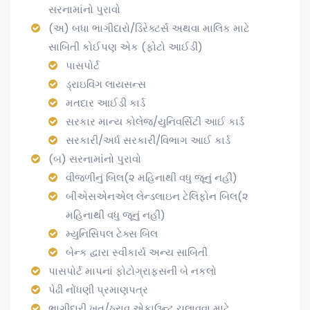
સરનામાંનો પુરાવો
(અ) બધા ભાગીદારો/ડિરેક્ટર્સ અથવા માલિક માટે
સાબિતી કોઈપણ એક (ફોટો આઈડી)
પાસપોર્ટ
ડ્રાઇવિંગ લાયસન્સ
મતદાર આઈડી કાર્ડ
સરકાર માન્ય કોલેજ/યુનિવર્સિટી આઈ કાર્ડ
સરકારી/અર્ધ સરકારી/વિભાગ આઈ કાર્ડ
(બ) સરનામાંનો પુરાવો
વીજળીનું બિલ(૨ મહિનાથી વધુ જૂનું નહીં)
બીએસએનએલ લેન્ડલાઇન ટેલિફોન બિલ(૨
મહિનાથી વધુ જૂનું નહીં)
મ્યુનિસિપલ ટેક્સ બિલ
બેન્ક દ્વારા સ્વીકાર્ય અન્ય સાબિતી
પાસપોર્ટ માપનાં ફોટોગ્રાફ્સની બે નકલો
પેઢી નોંધણી પ્રમાણપત્ર
ભાગીદારી ખત/ઠરાવ એકાઉન્ટ ચલાવવા માટે